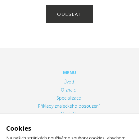
ODESLAT
MENU
Úvod
O znalci
Specializace
Příklady znaleckého posouzení
Kontakt
Zásady ochrany osobních údajů
Cookies
Informace o cookies
Na našich stránkách používáme soubory cookies, abychom